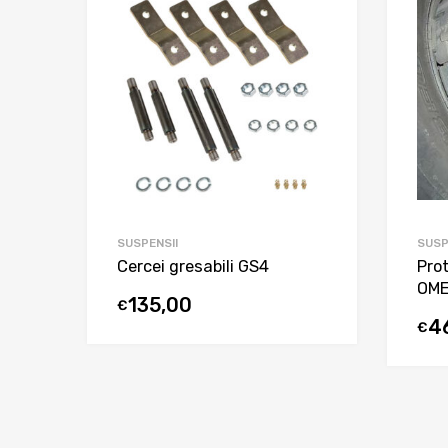
SUSPENSII
SUSP
Cercei gresabili GS4
Pro
OME
135,00
€
4
€