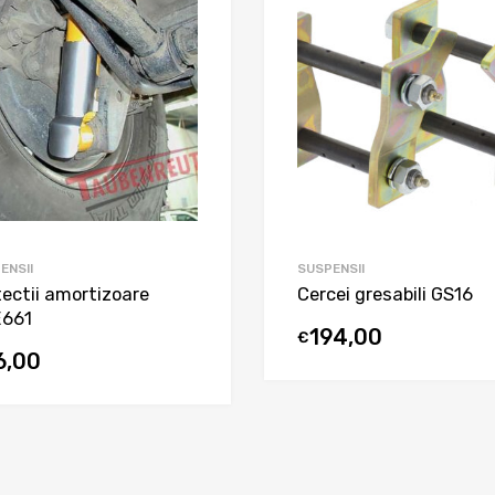
ENSII
SUSPENSII
tectii amortizoare
Cercei gresabili GS16
661
194,00
€
6,00