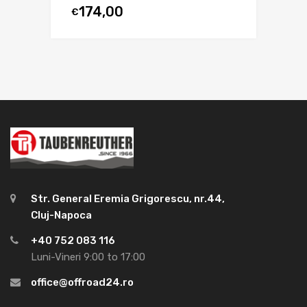
174,00
€
Str. General Eremia Grigorescu, nr.44,
Cluj-Napoca
+40 752 083 116
Luni-Vineri 9:00 to 17:00
office@offroad24.ro