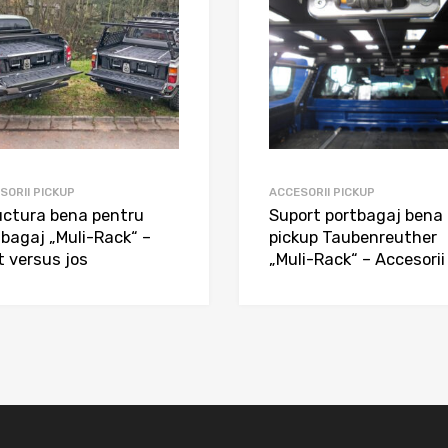
SORII PICKUP
ACCESORII PICKUP
uctura bena pentru
Suport portbagaj bena
tbagaj „Muli-Rack“ –
pickup Taubenreuther
t versus jos
„Muli-Rack“ – Accesorii